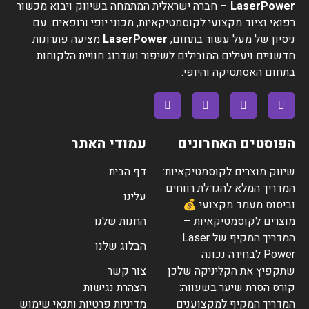
LaserPower
– חברה ישראלית המתמחה בשיווק ויבוא מכשור
רפואי וציוד מקצועי לקוסמטיקאיות, מכוני יופי ורופאים. עם
ניסיון של מעל עשור בתחום,
LaserPower
מציעה פתרונות
חדשניים ויעילים המובילים לשיפור ושדרוג חוויית הלקוחות
בתחום האסתטיקה והיופי.
הפוסטים האחרונים
עמודי האתר
שיווק מוצרים לקוסמטיקאיות:
דף הבית
המדריך המלא להגדלת רווחים
עלינו
וביסוס מעמד מקצועי 💰
מוצרים לקוסמטיקאיות –
החנות שלנו
המדריך המקיף של Laser
הבלוג שלנו
Power לבחירה נכונה
שתקפיץ את הקליניקה שלכן
צור קשר
קורס הסרת שיער בשעווה:
הצהרת נגישות
המדריך המקיף למקצוענים
מדיניות פרטיות ותנאי שימוש