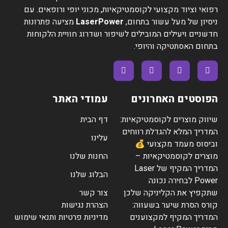
צמצום נקבוביות
רפואי וציוד מקצועי לקוסמטיקאיות, מכוני יופי ורופאים. עם
פעולה כנוגדת דלקת
ניסיון של מעל עשור בתחום,
LaserPower
מציעה פתרונות
מראה עור רענן ובריא
חדשניים ויעילים המובילים לשיפור ושדרוג חוויית הלקוחות
שיטות טיפול:
בתחום האסתטיקה והיופי.
שיטת המגע
: הראש מונח ישירות על העור ליצירת פריקת
זרם שקטה עם תחושת חום נעימה ועדינה.
שיטת המרחק:
הראש ממוקם במרחק 1-4 מ"מ מהעור,
ויוצר פריקות זרם מרוכזות וחזקות יותר. בטיפול מורגשת
הפוסטים האחרונים
עמודי האתר
תחושת דקירה קלה, צפצופים ועד ריח אוזון טבעי.
יתרונות מכשיר התדר הגבוה מבית IMPULS MEDICAL:
שיווק מוצרים לקוסמטיקאיות:
דף הבית
נייד וקומפקטי:
קל ונוח לשימוש בבית או בדרכים.
המדריך המלא להגדלת רווחים
עלינו
תיק אחסון ייעודי
: הגנה ואחסון מסודר של המכשיר
וביסוס מעמד מקצועי 💰
והאביזרים.
מוצרים לקוסמטיקאיות –
החנות שלנו
תמורה משתלמת
: החזר השקעה תוך 5-6 טיפולים בלבד.
המדריך המקיף של Laser
הבלוג שלנו
ממשק אינטואיטיבי
: קל לתפעול, מתאים גם למשתמשים
Power לבחירה נכונה
מתחילים.
שתקפיץ את הקליניקה שלכן
צור קשר
גמישות טיפולית
: מתאים למגוון טיפולים קוסמטיים.
קורס הסרת שיער בשעווה:
הצהרת נגישות
אביזרים מגוונים
: מגוון ראשים לעבודה בכל אזור גוף
המדריך המקיף למקצוענים
מדיניות פרטיות ותנאי שימוש
וראש.