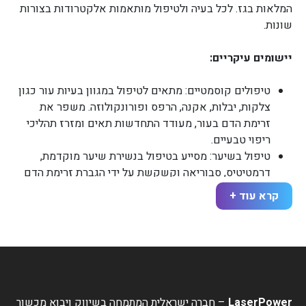
המלאות בגז. לכל בעיה ולטיפול מותאמות אלקטרודות בצורות
שונות.
יישומים עיקריים:
טיפולים קוסמטיים: מתאים לטיפול במגוון בעיות עור כגון
צלקות, יבלות, אקנה, הרפס ופורונקולוזה. משפר את
זרימת הדם בעור, מעודד התחדשות תאים ומזרז תהליכי
ריפוי טבעיים.
טיפול בשיער: מסייע בטיפול בנשירת שיער מוקדמת,
דרמטיטיס, סבוריאה וקשקשת על ידי הגברת זרימת הדם
לקרני השיער, מחזק את השיער ומעודד צמיחה בריאה.
קרא עוד +
טיפול בעור הפנים: מבצע עיסוי מיקרו שמגביר את זרימת
הדם ומשפר את גוון העור באמצעות אלקטרודות זכוכית
מיוחדות.
תוצאות עיקריות:
שיפור מראה העור
LaserPower
– חברה ישראלית המתמחה בשיווק ויבוא מכשור