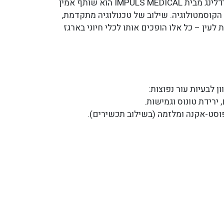
המכשיר הקומפקטי למיקרונידלינג מבית IMPULS MEDICAL הוא שותף אמין
הקוסמטולוגיה. שילוב של טכנולוגיה מתקדמת,
ת לעין – כל אלו הופכים אותו לכלי חיוני בארגז
 לבעיות עור נפוצות:
ירידת טונוס וגמישות.
פוסט-אקנה ומלזמה (בשילוב תכשירים).
 וסימני מתיחה.
דות, צבע חיוני וטקסטורת עור חלקה.
טנה משמעותית.
ושיפור מבנה העור.
שיער באזורים דלילים.
אזורי טיפול ממוקדים.