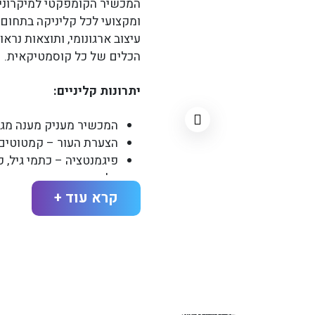
ומקצועי לכל קליניקה בתחום 
עיצוב ארגונומי, ותוצאות נראו
הכלים של כל קוסמטיקאית.
יתרונות קליניים:
המכשיר מעניק מענה מגוון
הצערת העור – קמטוטים, 
פיגמנטציה – כתמי גיל, 
צלקות – אקנה, כירורגיות
שיפור מרקם וגוון – אחי
קרא עוד +
נקבוביות מורחבות – הק
עור דק או חלש – חיזוק 
אלופציה – עידוד צמיחת 
צלוליט – שיפור חזותי ב
מבנה המכשיר: