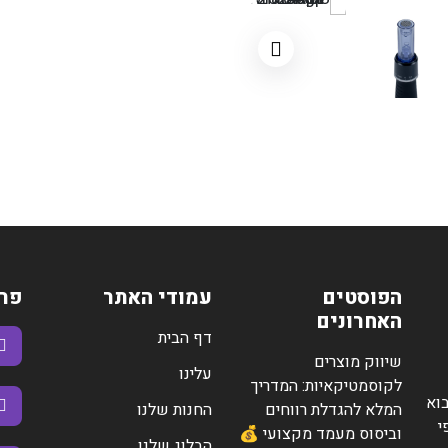
עיצוב עט ארגונומי – לנ
חומרים איכותיים – עמיד
ראשי עבודה מתקדמים –
העור.
סוגי ראשי טיפול:
ראש NANO
עדין במיוחד, ללא מחטים
מתאים לעור דק ורגיש (ע
אידיאלי להחדרת חומרים
מינימום גירוי, מקסימום
הפוסטים
עמודי האתר
פר
האחרונים
ראש 12 מחטים
דף הבית
שיווק מוצרים
עלינו
מיועד לטיפולים עמוקים 
לקוסמטיקאיות: המדריך
יוצר גירוי מבוקר לעידוד 
וא
המלא להגדלת רווחים
החנות שלנו
מומלץ לאזורים עם עור ע
י
וביסוס מעמד מקצועי 💰
הבלוג שלנו