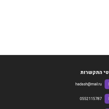
וחות שימוש מקסימלית.
ים לאורך זמן גם בשימוש יומיומי.
 חדירה מדויקת של חומרים פעילים לעומק
 חודרניות.
יניים, שפתיים).
 פעילים.
 לחות והחלקת מרקם.
טי התקשרות
hadash@mail.ru
יותר: קמטים, צלקות וסימני מתיחה.
תהליכי ריפוי טבעיים.
0552115787
בה כמו הפנים והצוואר.