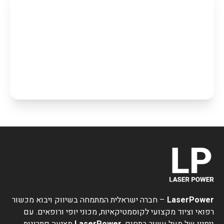
מאמץ נוסף במהלך העיסוי.
תוצאות נראות כבר מהטיפול הראשון
המכשיר מתאים לטיפול ב:
משקל עודף
עור רפוי
בצקות
צלוליט
המכשיר כולל אחריות ל-12 חודשים ומציע פתרון בטוח ויעיל
לשיפור מראה העור ולעיצוב הגוף.
LaserPower
– חברה ישראלית המתמחה בשיווק ויבוא מכשור
רפואי וציוד מקצועי לקוסמטיקאיות, מכוני יופי ורופאים. עם
ניסיון של מעל עשור בתחום,
LaserPower
מציעה פתרונות