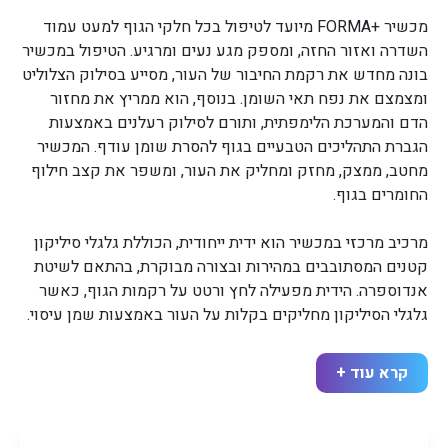
מכשיר +FORMA מיועד לטיפול בכל חלקי הגוף למעט עמוד
השדרה ואזור החזה, ומספק מגע נעים ומרגיע. הטיפול במכשיר
בונה מחדש את רקמת החיבור של העור, מסייע בסילוק הצלוליט
ומצמצם את נפח תאי השומן. בנוסף, הוא ממריץ את מחזור
הדם והמערכת הלימפתית, ותורם לסילוק רעלנים באמצעות
הגברת התהליכים הטבעיים בגוף להסרת שומן עודף. המכשיר
מחטב, ממצק, מחזק ומחליק את העור, ומשפר את קצב חילוף
החומרים בגוף.
מרכיב מרכזי במכשיר הוא ידית ייחודית, הכוללת גלגלי סיליקון
קטנים המסתובבים במהירות ובצורה מבוקרת, בהתאם לשיטת
אנדוספרה. הידית מפעילה לחץ ורטט על רקמות הגוף, כאשר
גלגלי הסיליקון מחליקים בקלות על העור באמצעות שמן עיסוי.
השיטה מבוססת על שילוב של דחיסה ורטט: הדחיסה מסייעת
קרא עוד +
לסחיטת נוזלי הלימפה מרקמות הגוף, בעוד שהרטט משפר את
זרימת הדם ומזרז תהליכים מטבוליים. משקלה של הידית (כ-2
ק"ג) מייצר את הלחץ הנדרש, כך שהמטפל אינו נדרש להשקעת