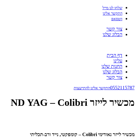
שלחו לנו מייל
התקשר אלינו
ווטסאפ
צור קשר
הבלוג שלנו
דף הבית
עלינו
החנות שלנו
הבלוג שלנו
צור קשר
0552115787
התקשר אלינו להתייעצות
מכשיר לייזר ND YAG – Colibri
מכשיר לייזר נאודימי Colibri – קומפקטי, נייד ורב-תכליתי