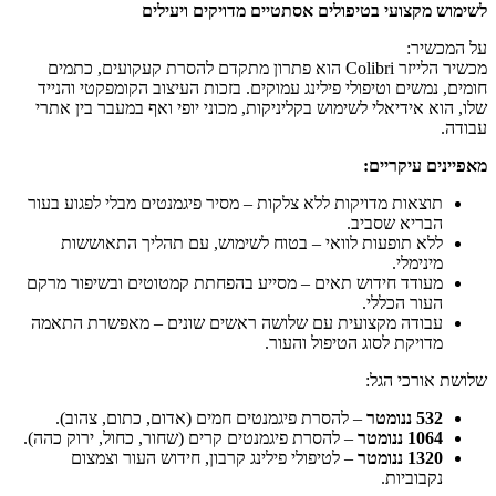
לשימוש מקצועי בטיפולים אסתטיים מדויקים ויעילים
על המכשיר:
מכשיר הלייזר Colibri הוא פתרון מתקדם להסרת קעקועים, כתמים
חומים, נמשים וטיפולי פילינג עמוקים. בזכות העיצוב הקומפקטי והנייד
שלו, הוא אידיאלי לשימוש בקליניקות, מכוני יופי ואף במעבר בין אתרי
עבודה.
מאפיינים עיקריים:
תוצאות מדויקות ללא צלקות – מסיר פיגמנטים מבלי לפגוע בעור
הבריא שסביב.
ללא תופעות לוואי – בטוח לשימוש, עם תהליך התאוששות
מינימלי.
מעודד חידוש תאים – מסייע בהפחתת קמטוטים ובשיפור מרקם
העור הכללי.
עבודה מקצועית עם שלושה ראשים שונים – מאפשרת התאמה
מדויקת לסוג הטיפול והעור.
שלושת אורכי הגל:
532 ננומטר
– להסרת פיגמנטים חמים (אדום, כתום, צהוב).
1064 ננומטר
– להסרת פיגמנטים קרים (שחור, כחול, ירוק כהה).
1320 ננומטר
– לטיפולי פילינג קרבון, חידוש העור וצמצום
נקבוביות.