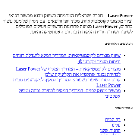
LaserPower
– חברה ישראלית המתמחה בשיווק ויבוא מכשור רפואי
וציוד מקצועי לקוסמטיקאיות, מכוני יופי ורופאים. עם ניסיון של מעל עשור
בתחום,
LaserPower
מציעה פתרונות חדשניים ויעילים המובילים
לשיפור ושדרוג חוויית הלקוחות בתחום האסתטיקה והיופי.
הפוסטים האחרונים
שיווק מוצרים לקוסמטיקאיות: המדריך המלא להגדלת רווחים
וביסוס מעמד מקצועי 💰
מוצרים לקוסמטיקאיות – המדריך המקיף של Laser Power
לבחירה נכונה שתקפיץ את הקליניקה שלכן
קורס הסרת שיער בשעווה: המדריך המקיף למקצוענים מבית
Laser Power
מכשיר מיצוק לפנים: המדריך המקיף לבחירה נכונה וטיפול
אפקטיבי
עמודי האתר
דף הבית
עלינו
החנות שלנו