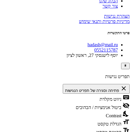
הבלוג שלנו
צור קשר
הצהרת נגישות
מדיניות פרטיות ותנאי שימוש
פרטי התקשרות
hadash@mail.ru
0552115787
יוסף לישנסקי 27, ראשון לציון
תפריט נגישות
close
פתיחה וסגירה של תפריט הנגישות
keyboard
ניווט מקלדת
visibility_off
ביטול אנימציות / הבהובים
nights_stay
Contrast
format_size
הגדלת טקסט
text_fields