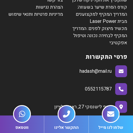
שתקפיץ את הקליניקה שלכן
צור קשר
קורס הסרת שיער בשעווה:
הצהרת נגישות
המדריך המקיף למקצוענים
מדיניות פרטיות ותנאי שימוש
מבית Laser Power
מכשיר מיצוק לפנים: המדריך
המקיף לבחירה נכונה וטיפול
אפקטיבי
פרטי התקשרות
hadash@mail.ru
0552115787
יוסף לישנסקי 27, ראשון לציון
שלחו לנו מייל
התקשר אלינו
ווטסאפ