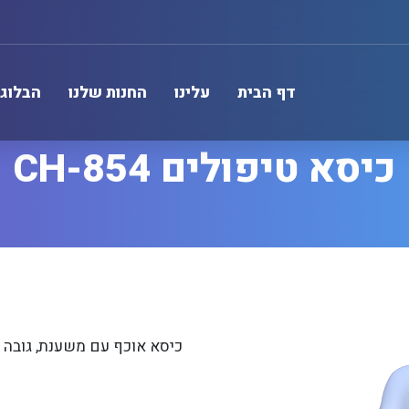
דף הבית
עלינו
החנות שלנו
הבלוג 
כיסא טיפולים CH-854
כיסא אוכף עם משענת, גובה מת