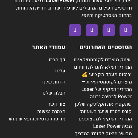
ניסיון של מעל עשור בתחום,
LaserPower
מציעה פתרונות
חדשניים ויעילים המובילים לשיפור ושדרוג חוויית הלקוחות
בתחום האסתטיקה והיופי.
הפוסטים האחרונים
עמודי האתר
שיווק מוצרים לקוסמטיקאיות:
דף הבית
המדריך המלא להגדלת רווחים
עלינו
וביסוס מעמד מקצועי 💰
מוצרים לקוסמטיקאיות –
החנות שלנו
המדריך המקיף של Laser
הבלוג שלנו
Power לבחירה נכונה
שתקפיץ את הקליניקה שלכן
צור קשר
קורס הסרת שיער בשעווה:
הצהרת נגישות
המדריך המקיף למקצוענים
מדיניות פרטיות ותנאי שימוש
מבית Laser Power
מכשיר מיצוק לפנים: המדריך